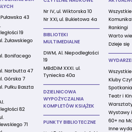
CZYTELNIE NAUKOWE
AKTUALN
SŁYCH
Nr IV, ul. Wiktorska 10
Wszystkie
l. Puławska 43
Nr XXI, ul. Bukietowa 4a
Komunika
.
Rankingi
ległości 19
BIBLIOTEKI
Warto wie
ul. Żuławskiego
MULTIMEDIALNE
Dzieje się
DWM, Al. Niepodległości
ul. Bonifacego
19
WYDARZE
MBdDiM XXXI. ul.
ul. Narbutta 47
Wszystkie
Tyniecka 40a
ul. Górska 7
Kluby Czy
ul. Pułku Baszta
Spotkania
DZIELNICOWA
Teatr i Ki
WYPOŻYCZALNIA
Al.
Warsztaty 
KOMPLETÓW KSIĄŻEK
ległości 82
Wystawy i
l.
60+ na M
PUNKTY BIBLIOTECZNE
ewskiego 71
Inne wyda