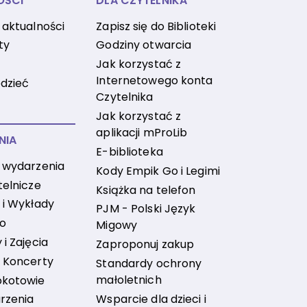
OŚCI
DLA CZYTELNIKA
 aktualności
Zapisz się do Biblioteki
ty
Godziny otwarcia
Jak korzystać z
Internetowego konta
dzieć
Czytelnika
Jak korzystać z
aplikacji mProLib
NIA
E-biblioteka
 wydarzenia
Kody Empik Go i Legimi
telnicze
Książka na telefon
 i Wykłady
PJM - Polski Język
no
Migowy
i Zajęcia
Zaproponuj zakup
 Koncerty
Standardy ochrony
małoletnich
okotowie
Wsparcie dla dzieci i
rzenia