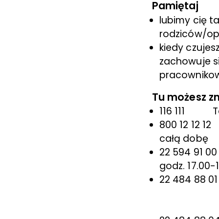
Pamiętaj
lubimy cię ta
rodziców/op
kiedy czujes
zachowuje s
pracownikowi
Tu możesz z
116 111 Tele
800 12 12 12
całą dobę
22 594 91 00
godz. 17.00-
22 484 88 01
psycholog
seksuolog