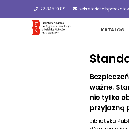
22 845 19 89
sekretariat@bpmokotow
KATALOG
Standa
Bezpieczeń
ważne.
Sta
nie tylko 
przyjazną p
Biblioteka Pu