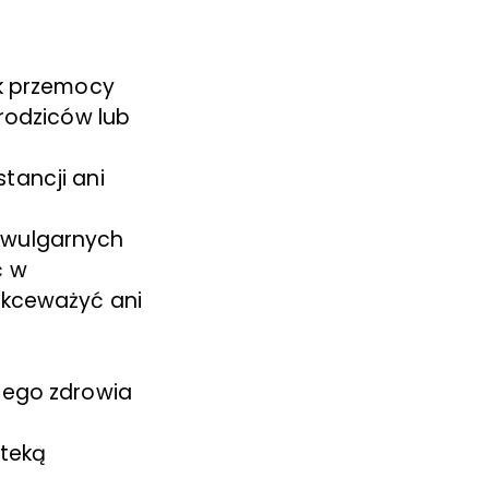
ek przemocy
 rodziców lub
tancji ani
 wulgarnych
ć w
ekceważyć ani
jego zdrowia
oteką