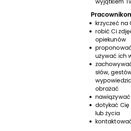
wyjątkiem T
Pracownikom 
krzyczeć na 
robić Ci zdj
opiekunów
proponować C
używać ich 
zachowywać 
słów, gestó
wypowiedziac
obrażać
nawiązywać 
dotykać Cię 
lub życia
kontaktować 