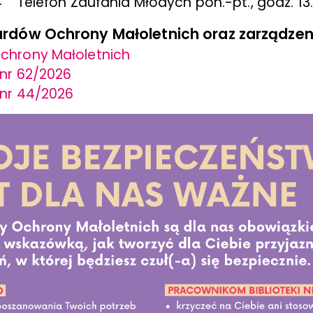
4 Telefon Zaufania Młodych pon.-pt., godz. 
rdów Ochrony Małoletnich oraz zarządzen
chrony Małoletnich
 nr 62/2026
 nr 44/2026