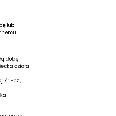
dę lub
innemu
ałą dobę
iecka działa
 śr.-cz.,
aka