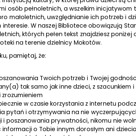
instytucją kultury, w której prawa dzieci są c
mi osób pełnoletnich, a wszelkim inicjatywom 
o małoletnich, uwzględnianie ich potrzeb i dzi
m interesie. W naszej Bibliotece obowiązują St
tnich, których pełen tekst znajdziesz poniżej 
oteki na terenie dzielnicy Mokotów.
ku, pamiętaj, że:
oszanowania Twoich potrzeb i Twojej godnośc
ny(a) tak samo jak inne dzieci, z szacunkiem i 
i zrozumieniem
piecznie w czasie korzystania z internetu podc
a pytań i otrzymywania na nie wyczerpującyc
i i poszanowania prywatności, nikomu nie wol
informacji o Tobie innym dorosłym ani dzieci