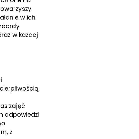
hronione na
towarzyszy
ałanie w ich
andardy
oraz w każdej
i
cierpliwością,
zas zajęć
h odpowiedzi
no
om, z