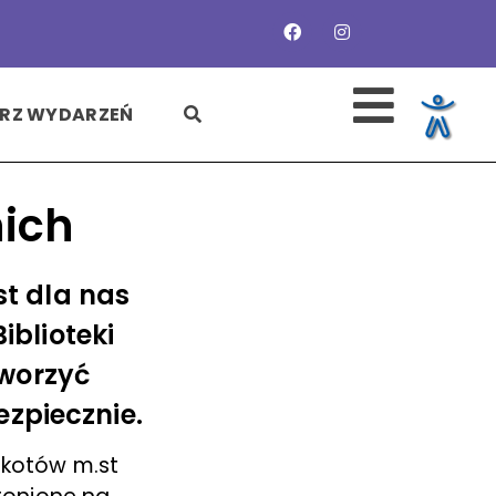
SZUKAJ
RZ WYDARZEŃ
ich
st dla nas
iblioteki
tworzyć
ezpiecznie.
okotów m.st