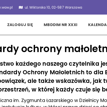
.waw.pl
ul. Wiktorska 10, 02-587 Warszawa
ZALOGUJ SIĘ
MBDDIM NR XXXI
KALENDA
rdy ochrony małoletn
stwo każdego naszego czytelnika je
ndardy Ochrony Małoletnich to dla B
obowiązek, ale także wskazówka, jak 
rzestrzeń, w której każdy czuje się b
bliczna im. Zygmunta Łazarskiego w Dzielnicy M