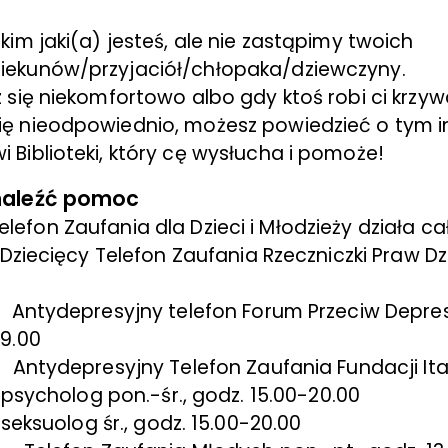
kim jaki(a) jesteś, ale nie zastąpimy twoich
iekunów/przyjaciół/chłopaka/dziewczyny.
z się niekomfortowo albo gdy ktoś robi ci krzyw
ię nieodpowiednio, możesz powiedzieć o tym 
 Biblioteki, który cę wysłucha i pomoże!
naleźć pomoc
fon Zaufania dla Dzieci i Młodzieży działa c
 Dziecięcy Telefon Zaufania Rzeczniczki Praw Dz
 Antydepresyjny telefon Forum Przeciw Depresji
19.00
 Antydepresyjny Telefon Zaufania Fundacji It
 pon.-śr., godz. 15.00-20.00
 śr., godz. 15.00-20.00