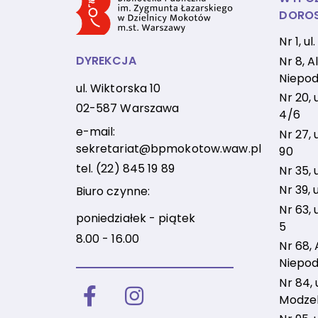
DORO
Nr 1, u
DYREKCJA
Nr 8, Al
Niepod
ul. Wiktorska 10
Nr 20, 
02-587 Warszawa
4/6
e-mail:
Nr 27, 
sekretariat@bpmokotow.waw.pl
90
tel.
(22) 845 19 89
Nr 35, 
Nr 39, 
Biuro czynne:
Nr 63, 
poniedziałek - piątek
5
8.00 - 16.00
Nr 68, 
Niepod
Nr 84, u
Facebook
Instagram
Modzel