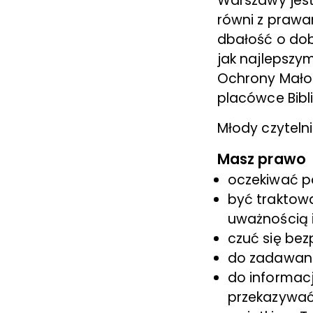
Warszawy jest 
równi z prawa
dbałość o dobr
jak najlepszy
Ochrony Małole
placówce Bibli
Młody czytelni
Masz prawo
oczekiwać p
być traktowa
uważnością 
czuć się bez
do zadawani
do informacj
przekazywać 