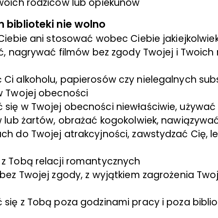
woich rodziców lub opiekunów
biblioteki nie wolno
Ciebie ani stosować wobec Ciebie jakiejkolwi
ęć, nagrywać filmów bez zgody Twojej i Twoich
i alkoholu, papierosów czy nielegalnych subs
w Twojej obecności
się w Twojej obecności niewłaściwie, używać
w lub żartów, obrażać kogokolwiek, nawiązywa
h do Twojej atrakcyjności, zawstydzać Cię, l
z Tobą relacji romantycznych
bez Twojej zgody, z wyjątkiem zagrożenia Two
się z Tobą poza godzinami pracy i poza bibli