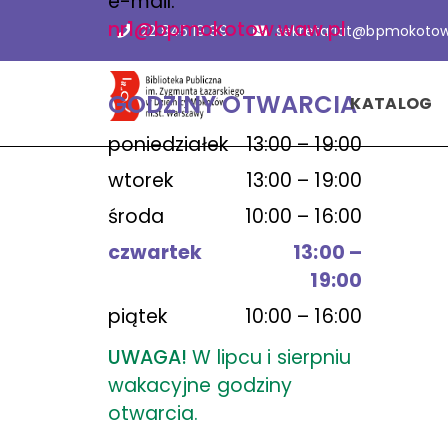
e-mail:
nr1@bpmokotow.waw.pl
22 845 19 89
sekretariat@bpmokotow
GODZINY OTWARCIA
KATALOG
poniedziałek
13:00 – 19:00
wtorek
13:00 – 19:00
środa
10:00 – 16:00
czwartek
13:00 –
19:00
piątek
10:00 – 16:00
UWAGA!
W lipcu i sierpniu
wakacyjne godziny
otwarcia.