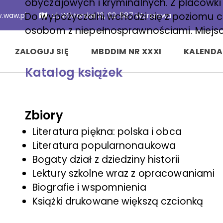
obyczajowych i kryminalnych. Z placówki 
Do wypożyczalni wchodzi się z poziomu c
.waw.pl
ul. Wiktorska 10, 02-587 Warszawa
osobom z niepełnosprawnościami. Miejsce
ZALOGUJ SIĘ
MBDDIM NR XXXI
KALENDA
Katalog książek
Zbiory
Literatura piękna: polska i obca
Literatura popularnonaukowa
Bogaty dział z dziedziny historii
Lektury szkolne wraz z opracowaniami
Biografie i wspomnienia
Książki drukowane większą czcionką