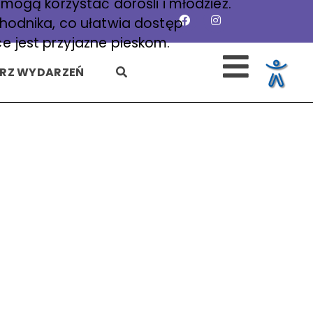
mogą korzystać dorośli i młodzież.
hodnika, co ułatwia dostęp
 jest przyjazne pieskom.
SZUKAJ
RZ WYDARZEŃ