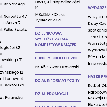
DWM, Al. Niepodległości
ul. Bonifacego
19
WYDARZE
MBdDiM XXXI. ul.
ul. Narbutta 47
Wszystkie
Tyniecka 40a
ul. Górska 7
Kluby Czy
ul. Pułku Baszta
Spotkania
DZIELNICOWA
Teatr i Ki
WYPOŻYCZALNIA
Al.
Warsztaty 
KOMPLETÓW KSIĄŻEK
ległości 82
Wystawy i
l.
60+ na M
PUNKTY BIBLIOTECZNE
ewskiego 71
Inne wyda
l.
Nr 45, Skwer Ormiański
zyńskiego 12
NASZE PR
 ul. Ludowa 4
DZIAŁ INFORMATYCZNY
 ul. Wiktorska
Budżet Ob
Narodowy
DZIAŁ PROMOCJI
 ul. Puławska
Rozwoju C
Elektrote