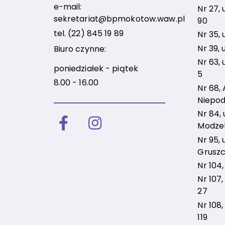
e-mail:
Nr 27, 
sekretariat@bpmokotow.waw.pl
90
tel.
(22) 845 19 89
Nr 35, 
Nr 39, 
Biuro czynne:
Nr 63, 
poniedziałek - piątek
5
8.00 - 16.00
Nr 68, 
Niepod
Nr 84, u
Facebook
Instagram
Modzel
Nr 95, u
Gruszc
Nr 104,
Nr 107,
27
Nr 108,
119