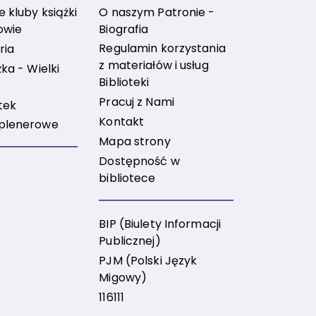
O naszym Patronie -
 kluby książki
Biografia
owie
Regulamin korzystania
ria
z materiałów i usług
ka - Wielki
Biblioteki
Pracuj z Nami
tek
Kontakt
plenerowe
Mapa strony
Dostępność w
bibliotece
BIP (Biulety Informacji
Publicznej)
PJM (Polski Język
Migowy)
116111