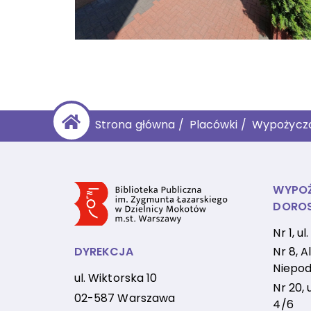
Strona główna
/
Placówki
/
Wypożycza
WYPOŻ
DORO
Nr 1, u
DYREKCJA
Nr 8, Al
Niepod
ul. Wiktorska 10
Nr 20, 
02-587 Warszawa
4/6