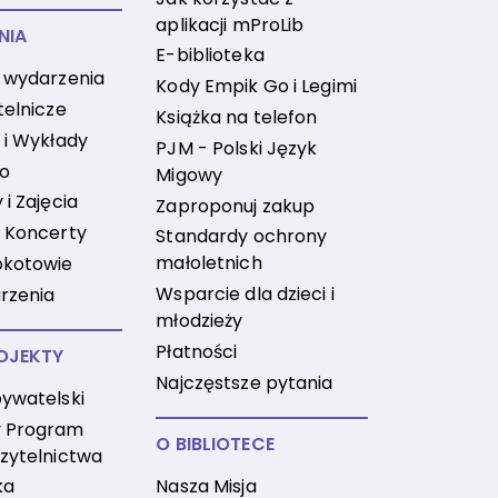
aplikacji mProLib
NIA
E-biblioteka
 wydarzenia
Kody Empik Go i Legimi
telnicze
Książka na telefon
 i Wykłady
PJM - Polski Język
no
Migowy
i Zajęcia
Zaproponuj zakup
 Koncerty
Standardy ochrony
małoletnich
okotowie
Wsparcie dla dzieci i
rzenia
młodzieży
Płatności
OJEKTY
Najczęstsze pytania
ywatelski
 Program
O BIBLIOTECE
zytelnictwa
Nasza Misja
ka