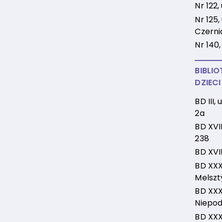
Nr 122,
Nr 125, 
Czerni
Nr 140,
BIBLIO
DZIECI
BD III,
2a
BD XVII
238
BD XVII
BD XXX,
Melszt
BD XXXII
Niepod
BD XXXV