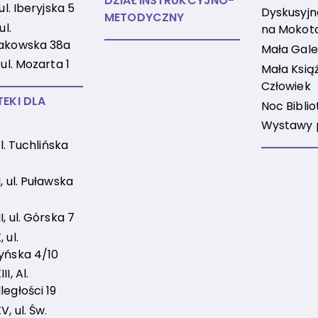
DZIAŁ INSTRUKCYJNO-
 ul. Iberyjska 5
Dyskusyjne
METODYCZNY
ul.
na Mokot
akowska 38a
Mała Gale
 ul. Mozarta 1
Mała Książ
Człowiek
TEKI DLA
Noc Biblio
Wystawy 
 ul. Tuchlińska
, ul. Puławska
I, ul. Górska 7
 ul.
yńska 4/10
I, Al.
ległości 19
, ul. Św.