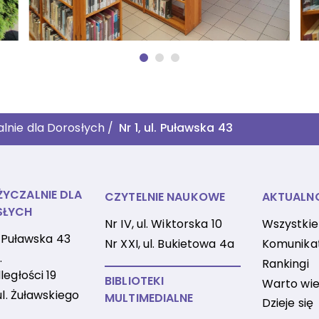
lnie dla Dorosłych
/
Nr 1, ul. Puławska 43
YCZALNIE DLA
CZYTELNIE NAUKOWE
AKTUALN
SŁYCH
Nr IV, ul. Wiktorska 10
Wszystkie
l. Puławska 43
Nr XXI, ul. Bukietowa 4a
Komunika
.
Rankingi
ległości 19
BIBLIOTEKI
Warto wie
ul. Żuławskiego
MULTIMEDIALNE
Dzieje się