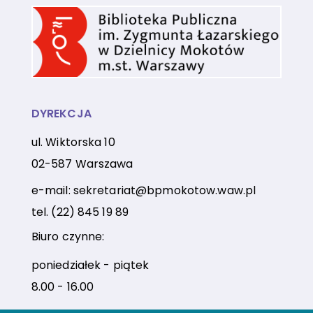
DYREKCJA
ul. Wiktorska 10
02-587 Warszawa
e-mail:
sekretariat@bpmokotow.waw.pl
tel.
(22) 845 19 89
Biuro czynne:
poniedziałek - piątek
8.00 - 16.00