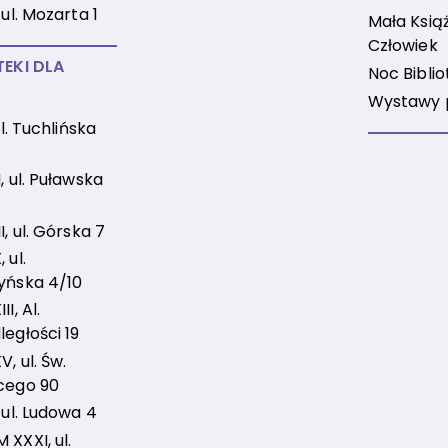
 ul. Mozarta 1
Mała Książ
Człowiek
TEKI DLA
Noc Biblio
Wystawy 
 ul. Tuchlińska
, ul. Puławska
I, ul. Górska 7
 ul.
yńska 4/10
I, Al.
ległości 19
, ul. Św.
cego 90
 ul. Ludowa 4
 XXXI, ul.