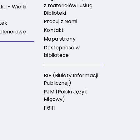
z materiałów i usług
ka - Wielki
Biblioteki
Pracuj z Nami
tek
Kontakt
plenerowe
Mapa strony
Dostępność w
bibliotece
BIP (Biulety Informacji
Publicznej)
PJM (Polski Język
Migowy)
116111