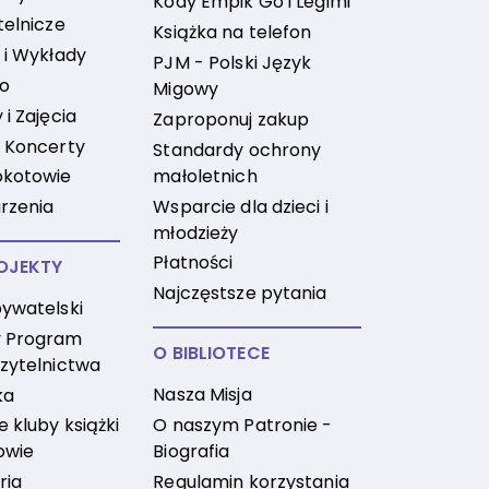
Kody Empik Go i Legimi
telnicze
Książka na telefon
 i Wykłady
PJM - Polski Język
no
Migowy
i Zajęcia
Zaproponuj zakup
 Koncerty
Standardy ochrony
małoletnich
okotowie
Wsparcie dla dzieci i
rzenia
młodzieży
Płatności
OJEKTY
Najczęstsze pytania
ywatelski
 Program
O BIBLIOTECE
zytelnictwa
Nasza Misja
ka
O naszym Patronie -
 kluby książki
Biografia
owie
Regulamin korzystania
ria