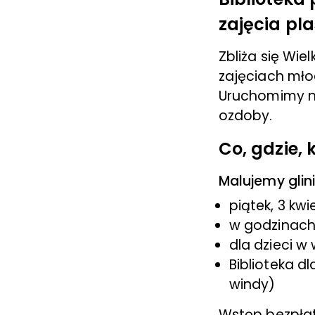
zajęcia pl
Zbliża się Wi
zajęciach młod
Uruchomimy n
ozdoby.
Co, gdzie, 
Malujemy glini
piątek, 3 kwi
w godzinach 
dla dzieci w 
Biblioteka dl
windy)
Wstęp bezpłat