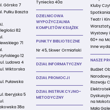
Tyniecka 40a
ul. Górska 7
Kluby Czy
ul. Pułku Baszta
Spotkania
DZIELNICOWA
Teatr i Ki
WYPOŻYCZALNIA
Al.
Warsztaty 
KOMPLETÓW KSIĄŻEK
ległości 82
Wystawy i
l.
60+ na M
PUNKTY BIBLIOTECZNE
ewskiego 71
Inne wyda
l.
Nr 45, Skwer Ormiański
zyńskiego 12
NASZE PR
 ul. Ludowa 4
DZIAŁ INFORMATYCZNY
 ul. Wiktorska
Budżet Ob
Narodowy
DZIAŁ PROMOCJI
 ul. Puławska
Rozwoju C
Elektrote
DZIAŁ INSTRUKCYJNO-
 ul. Iberyjska 5
Dyskusyjne
METODYCZNY
ul.
na Mokot
akowska 38a
Mała Gale