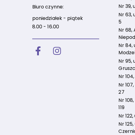
Nr 39, 
Biuro czynne:
Nr 63, 
poniedziałek - piątek
5
8.00 - 16.00
Nr 68, 
Niepod
Nr 84, u
Facebook
Instagram
Modzel
Nr 95, u
Gruszc
Nr 104,
Nr 107,
27
Nr 108,
119
Nr 122,
Nr 125, 
Czerni