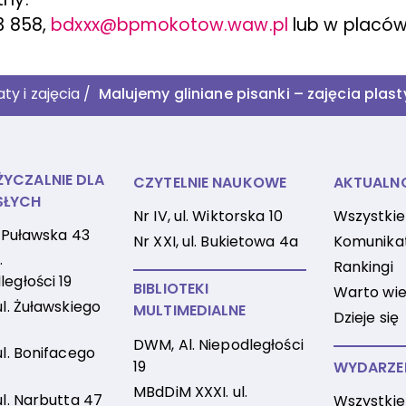
3 858,
bdxxx@bpmokotow.waw.pl
lub w placów
ty i zajęcia
/
Malujemy gliniane pisanki – zajęcia plas
YCZALNIE DLA
CZYTELNIE NAUKOWE
AKTUALN
SŁYCH
Nr IV, ul. Wiktorska 10
Wszystkie
l. Puławska 43
Nr XXI, ul. Bukietowa 4a
Komunika
.
Rankingi
ległości 19
BIBLIOTEKI
Warto wie
ul. Żuławskiego
MULTIMEDIALNE
Dzieje się
DWM, Al. Niepodległości
ul. Bonifacego
19
WYDARZE
MBdDiM XXXI. ul.
ul. Narbutta 47
Wszystkie