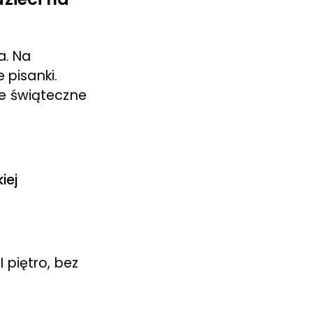
a. Na
 pisanki.
e świąteczne
iej
I piętro, bez