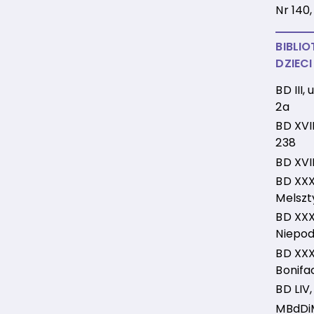
Nr 140,
BIBLIO
DZIECI
BD III,
2a
BD XVII
238
BD XVII
BD XXX,
Melszt
BD XXXII
Niepod
BD XXXV
Bonifa
BD LIV,
MBdDiM