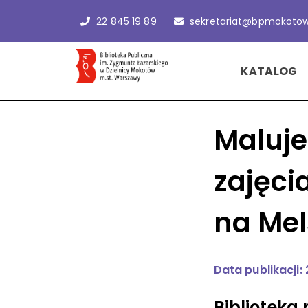
22 845 19 89
sekretariat@bpmokotow
KATALOG
Maluje
zajęci
na Mel
Data publikacji:
Biblioteka 