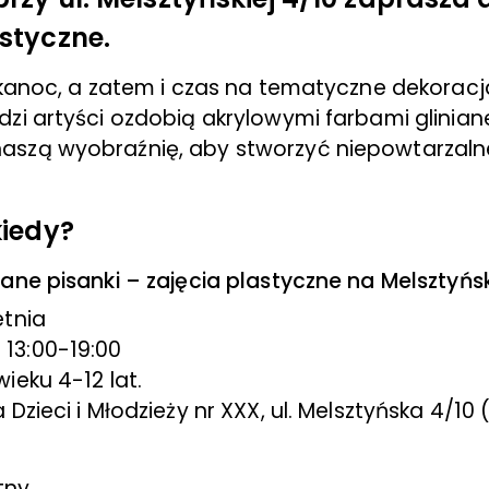
astyczne.
elkanoc, a zatem i czas na tematyczne dekoracj
zi artyści ozdobią akrylowymi farbami gliniane
aszą wyobraźnię, aby stworzyć niepowtarzaln
kiedy?
ane pisanki – zajęcia plastyczne na Melsztyńsk
etnia
13:00-19:00
wieku 4-12 lat.
a Dzieci i Młodzieży nr XXX, ul. Melsztyńska 4/10 (
ny.