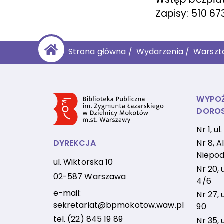
Zapisy: 510 67
Strona główna
/
Wydarzenia
/
Warszta
WYPOŻ
DORO
Nr 1, u
DYREKCJA
Nr 8, Al
Niepod
ul. Wiktorska 10
Nr 20, 
02-587 Warszawa
4/6
e-mail:
Nr 27, 
sekretariat@bpmokotow.waw.pl
90
tel.
(22) 845 19 89
Nr 35, 