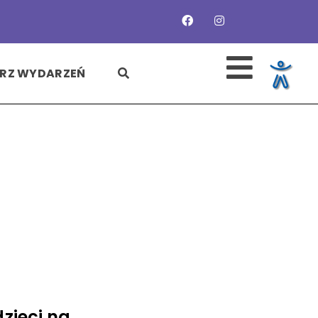
SZUKAJ
RZ WYDARZEŃ
dzieci na