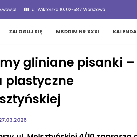
.waw.pl
ul. Wiktorska 10, 02-587 Warszawa
ZALOGUJ SIĘ
MBDDIM NR XXXI
KALENDA
my gliniane pisanki –
a plastyczne
sztyńskiej
 27.03.2026
przy ul. Melsztyńskiej 4/10 zaprasza 