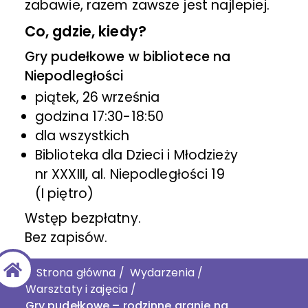
zabawie, razem zawsze jest najlepiej.
Co, gdzie, kiedy?
Gry pudełkowe w bibliotece na
Niepodległości
piątek, 26 września
godzina 17:30-18:50
dla wszystkich
Biblioteka dla Dzieci i Młodzieży
nr XXXIII, al. Niepodległości 19
(I piętro)
Wstęp bezpłatny.
Bez zapisów.
Strona główna
/
Wydarzenia
/
Warsztaty i zajęcia
/
Gry pudełkowe – rodzinne granie na