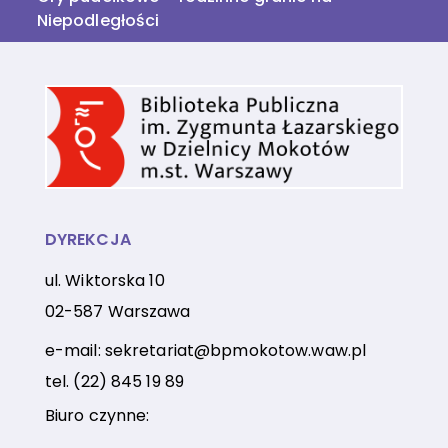
Niepodległości
DYREKCJA
ul. Wiktorska 10
02-587 Warszawa
e-mail:
sekretariat@bpmokotow.waw.pl
tel.
(22) 845 19 89
Biuro czynne: