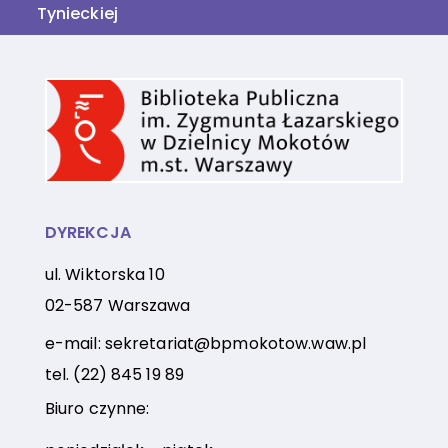
Tynieckiej
DYREKCJA
ul. Wiktorska 10
02-587 Warszawa
e-mail:
sekretariat@bpmokotow.waw.pl
tel.
(22) 845 19 89
Biuro czynne: