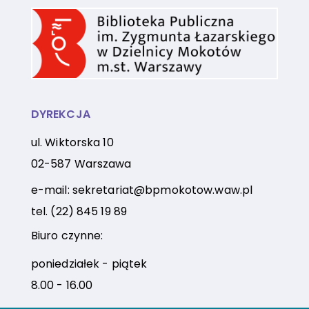
DYREKCJA
ul. Wiktorska 10
02-587 Warszawa
e-mail:
sekretariat@bpmokotow.waw.pl
tel.
(22) 845 19 89
Biuro czynne:
poniedziałek - piątek
8.00 - 16.00