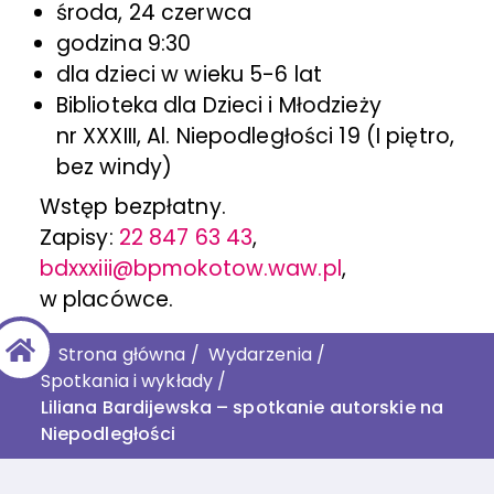
środa, 24 czerwca
godzina 9:30
dla dzieci w wieku 5-6 lat
Biblioteka dla Dzieci i Młodzieży
nr XXXIII, Al. Niepodległości 19 (I piętro,
bez windy)
Wstęp bezpłatny.
Zapisy:
22 847 63 43
,
bdxxxiii@bpmokotow.waw.pl
,
w placówce.
Strona główna
/
Wydarzenia
/
Spotkania i wykłady
/
Liliana Bardijewska – spotkanie autorskie na
Niepodległości