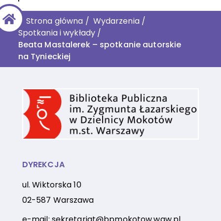
Strona główna
/
Wydarzenia
/
Spotkania i wykłady
/
Beata Mastalerek – spotkanie autorskie
na Tynieckiej
DYREKCJA
ul. Wiktorska 10
02-587 Warszawa
e-mail:
sekretariat@bpmokotow.waw.pl