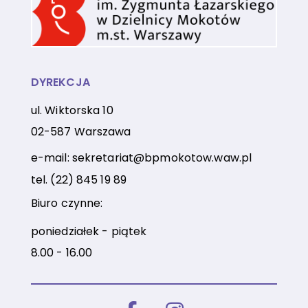
DYREKCJA
ul. Wiktorska 10
02-587 Warszawa
e-mail:
sekretariat@bpmokotow.waw.pl
tel.
(22) 845 19 89
Biuro czynne:
poniedziałek - piątek
8.00 - 16.00