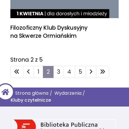
Filozoficzny Klub Dyskusyjny
na Skwerze Ormiańskim
Strona 2 z 5
1
2
3
4
5
Strona główna
/
Wydarzenia
/
Kluby czytelnicze