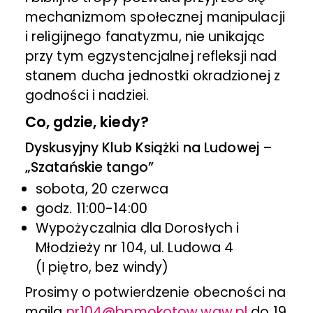
mechanizmom społecznej manipulacji
i religijnego fanatyzmu, nie unikając
przy tym egzystencjalnej refleksji nad
stanem ducha jednostki okradzionej z
godności i nadziei.
Co, gdzie, kiedy?
Dyskusyjny Klub Książki na Ludowej –
„Szatańskie tango”
sobota, 20 czerwca
godz. 11:00-14:00
Wypożyczalnia dla Dorosłych i
Młodzieży nr 104, ul. Ludowa 4
(I piętro, bez windy)
Prosimy o potwierdzenie obecności na
maila
nr104@bpmokotow.waw.pl
do 19