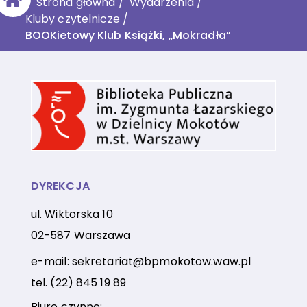
Strona główna
/
Wydarzenia
/
Kluby czytelnicze
/
BOOKietowy Klub Książki, „Mokradła”
DYREKCJA
ul. Wiktorska 10
02-587 Warszawa
e-mail:
sekretariat@bpmokotow.waw.pl
tel.
(22) 845 19 89
Biuro czynne: