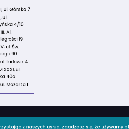
I, ul. Górska 7
 ul.
yńska 4/10
I, Al.
ległości 19
, ul. Św.
cego 90
 ul. Ludowa 4
 XXXI, ul.
ka 40a
 ul. Mozarta 1
ioteka Publiczna im. Zygmunta Łazarskiego w D
orzystając z naszych usług, zgadzasz się, że używamy p