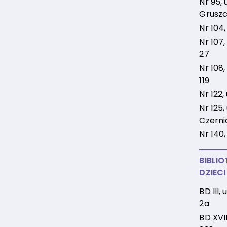
Nr 95, u
Gruszc
Nr 104,
Nr 107,
27
Nr 108,
119
Nr 122,
Nr 125, 
Czerni
Nr 140,
BIBLIO
DZIECI
BD III,
2a
BD XVII