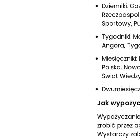
Dzienniki: 
Rzeczpospoli
Sportowy, Pu
Tygodniki: Mo
Angora, Tyg
Miesięczniki
Polska, Nowa
Świat Wiedzy
Dwumiesięczn
Jak wypożyc
Wypożyczanie 
zrobić przez a
Wystarczy zal