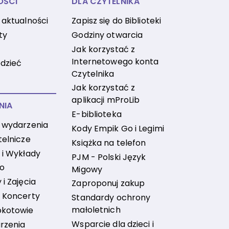
OŚCI
DLA CZYTELNIKA
 aktualności
Zapisz się do Biblioteki
ty
Godziny otwarcia
Jak korzystać z
Internetowego konta
dzieć
Czytelnika
Jak korzystać z
aplikacji mProLib
NIA
E-biblioteka
 wydarzenia
Kody Empik Go i Legimi
telnicze
Książka na telefon
 i Wykłady
PJM - Polski Język
no
Migowy
i Zajęcia
Zaproponuj zakup
 Koncerty
Standardy ochrony
małoletnich
okotowie
Wsparcie dla dzieci i
rzenia