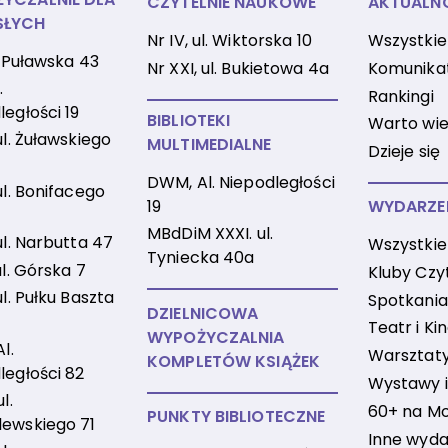
CZYTELNIE NAUKOWE
AKTUALN
SŁYCH
Nr IV, ul. Wiktorska 10
Wszystkie
l. Puławska 43
Nr XXI, ul. Bukietowa 4a
Komunika
.
Rankingi
ległości 19
BIBLIOTEKI
Warto wie
ul. Żuławskiego
MULTIMEDIALNE
Dzieje się
DWM, Al. Niepodległości
ul. Bonifacego
19
WYDARZE
MBdDiM XXXI. ul.
ul. Narbutta 47
Wszystkie
Tyniecka 40a
ul. Górska 7
Kluby Czy
ul. Pułku Baszta
Spotkania
DZIELNICOWA
Teatr i Ki
WYPOŻYCZALNIA
Al.
Warsztaty 
KOMPLETÓW KSIĄŻEK
ległości 82
Wystawy i
l.
60+ na M
PUNKTY BIBLIOTECZNE
ewskiego 71
Inne wyda