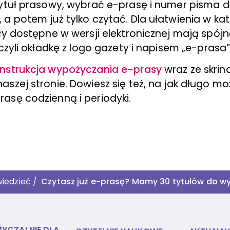
tytuł prasowy, wybrać e-prasę i numer pisma 
 a potem już tylko czytać. Dla ułatwienia w ka
ły dostępne w wersji elektronicznej mają spój
 czyli okładkę z logo gazety i napisem „e-prasa”
instrukcja wypożyczania e-prasy
wraz ze skrin
szej stronie. Dowiesz się też, na jak długo m
asę codzienną i periodyki.
iedzieć
/
Czytasz już e-prasę? Mamy 30 tytułów do w
YCZALNIE DLA