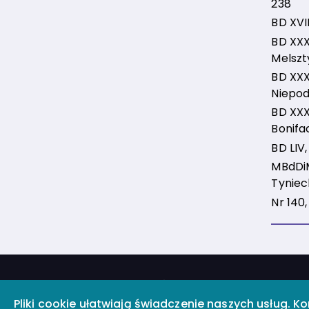
238
BD XVII
BD XXX,
Melszt
BD XXXII
Niepod
BD XXXV
Bonifa
BD LIV,
MBdDiM
Tyniec
Nr 140,
Polityka prywatności
© 2025 Bibl
Deklaracja
Pliki cookie ułatwiają świadczenie naszych usług. K