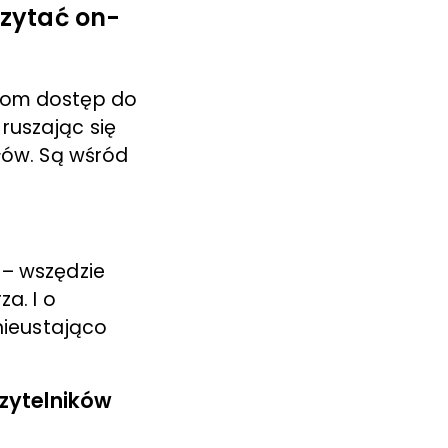
czytać on-
ikom dostęp do
ruszając się
ułów. Są wśród
 – wszędzie
a. I o
nieustająco
zytelników