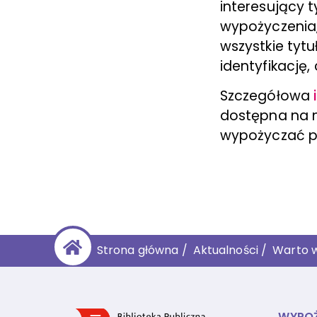
interesujący 
wypożyczenia,
wszystkie tytu
identyfikację,
Szczegółowa
dostępna na na
wypożyczać pr
Strona główna
/
Aktualności
/
Warto w
WYPOŻ