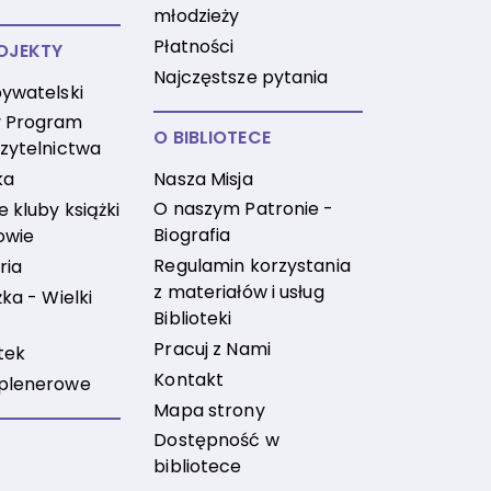
młodzieży
Płatności
OJEKTY
Najczęstsze pytania
ywatelski
 Program
O BIBLIOTECE
zytelnictwa
Nasza Misja
ka
O naszym Patronie -
 kluby książki
Biografia
owie
Regulamin korzystania
ria
z materiałów i usług
ka - Wielki
Biblioteki
Pracuj z Nami
tek
Kontakt
plenerowe
Mapa strony
Dostępność w
bibliotece