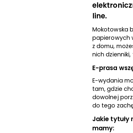
elektronic
line.
Mokotowska bi
papierowych w
z domu, może
nich dzienniki
E-prasa wszę
E-wydania moż
tam, gdzie chc
dowolnej porze
do tego zach
Jakie tytuły
mamy: