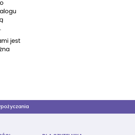
do
talogu
ną
.
ami jest
ożna
ypożyczania