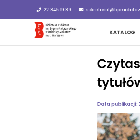
22 845 19 89
sekretariat@bpmokotow
KATALOG
Czytas
tytułó
Data publikacji: 