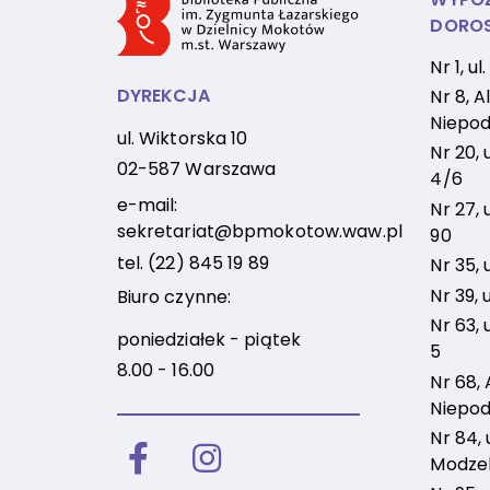
DORO
Nr 1, u
DYREKCJA
Nr 8, Al
Niepod
ul. Wiktorska 10
Nr 20, 
02-587 Warszawa
4/6
e-mail:
Nr 27, 
sekretariat@bpmokotow.waw.pl
90
tel.
(22) 845 19 89
Nr 35, 
Nr 39, 
Biuro czynne:
Nr 63, 
poniedziałek - piątek
5
8.00 - 16.00
Nr 68, 
Niepod
Nr 84, u
Facebook
Instagram
Modzel