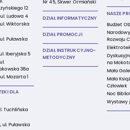
l.
Nr 45, Skwer Ormiański
zyńskiego 12
NASZE PR
 ul. Ludowa 4
DZIAŁ INFORMATYCZNY
 ul. Wiktorska
Budżet Ob
Narodowy
DZIAŁ PROMOCJI
 ul. Puławska
Rozwoju C
Elektrote
DZIAŁ INSTRUKCYJNO-
 ul. Iberyjska 5
Dyskusyjne
METODYCZNY
ul.
na Mokot
akowska 38a
Mała Gale
 ul. Mozarta 1
Mała Książ
Człowiek
TEKI DLA
Noc Biblio
Wystawy 
 ul. Tuchlińska
, ul. Puławska