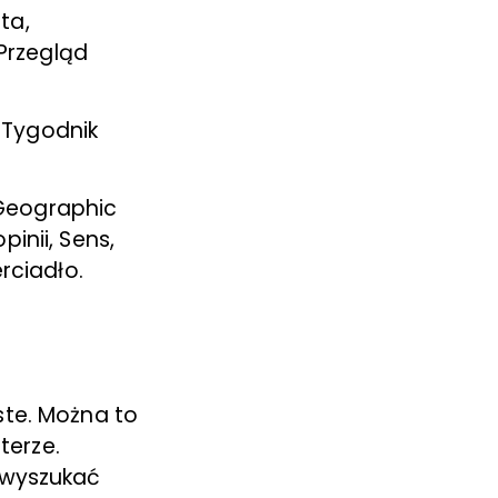
ta,
 Przegląd
, Tygodnik
l Geographic
inii, Sens,
rciadło.
ste. Można to
terze.
 wyszukać