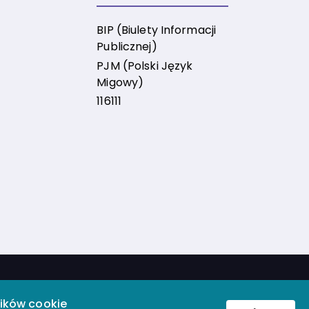
BIP (Biulety Informacji
Publicznej)
PJM (Polski Język
Migowy)
116111
zielnicy Mokotów m.st. Warszawy
lików cookie