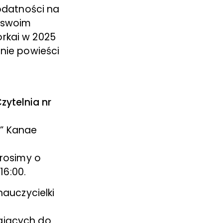
podatności na
y swoim
rkai w 2025
enie powieści
zytelnia nr
a” Kanae
Prosimy o
16:00.
nauczycielki
ających do