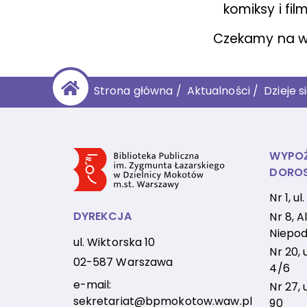
komiksy i fi
Czekamy na w
Strona główna
/
Aktualności
/
Dzieje s
WYPOŻ
DORO
Nr 1, u
DYREKCJA
Nr 8, Al
Niepod
ul. Wiktorska 10
Nr 20, 
02-587 Warszawa
4/6
e-mail:
Nr 27, 
sekretariat@bpmokotow.waw.pl
90