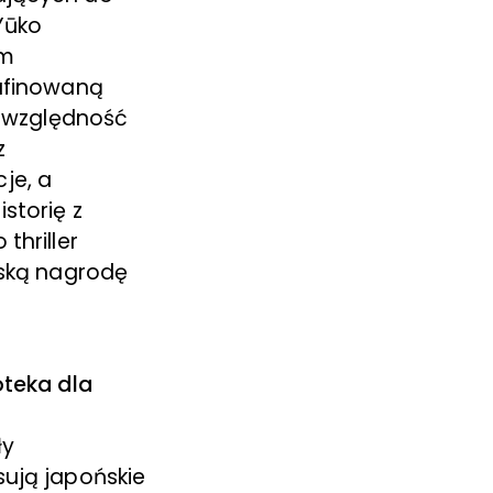
Yūko
em
afinowaną
ezwzględność
z
je, a
storię z
thriller
ńską nagrodę
oteka dla
ły
sują japońskie