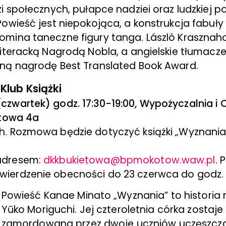
i społecznych, pułapce nadziei oraz ludzkiej 
Powieść jest niepokojąca, a konstrukcja fabuł
mina taneczne figury tanga. László Krasznaho
Literacką Nagrodą Nobla, a angielskie tłumacz
ną nagrodę Best Translated Book Award.
lub Książki
czwartek) godz. 17:30-19:00, Wypożyczalnia i C
ietowa 4a
ch. Rozmowa będzie dotyczyć książki „Wyznani
adresem:
dkkbukietowa@bpmokotow.waw.pl
. 
wierdzenie obecności do 23 czerwca do godz. 
Powieść Kanae Minato „Wyznania” to historia 
Yūko Moriguchi. Jej czteroletnia córka zostaje
zamordowana przez dwoje uczniów uczęszcz