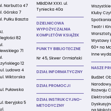
MBdDiM XXXI. ul.
ul. Narbutta 47
Wszystkie
Tyniecka 40a
ul. Górska 7
Kluby Czy
ul. Pułku Baszta
Spotkania
DZIELNICOWA
Teatr i Ki
WYPOŻYCZALNIA
Al.
Warsztaty 
KOMPLETÓW KSIĄŻEK
ległości 82
Wystawy i
l.
60+ na M
PUNKTY BIBLIOTECZNE
ewskiego 71
Inne wyda
l.
Nr 45, Skwer Ormiański
zyńskiego 12
NASZE PR
 ul. Ludowa 4
DZIAŁ INFORMATYCZNY
 ul. Wiktorska
Budżet Ob
Narodowy
DZIAŁ PROMOCJI
 ul. Puławska
Rozwoju C
Elektrote
DZIAŁ INSTRUKCYJNO-
 ul. Iberyjska 5
Dyskusyjne
METODYCZNY
ul.
na Mokot