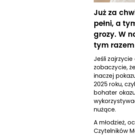
Już za chw
pełni, a t
grozy. W 
tym razem 
Jeśli zajrzyci
zobaczycie, ż
inaczej pokaz
2025 roku, czy
bohater okazu
wykorzystywać
nużące.
A młodzież, o
Czytelników M