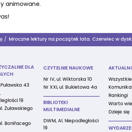
lmy animowane.
as!
ię
/
Mroczne lektury na początek lata. Czerwiec w dy
YCZALNIE DLA
CZYTELNIE NAUKOWE
AKTUALN
SŁYCH
Nr IV, ul. Wiktorska 10
Wszystkie
l. Puławska 43
Nr XXI, ul. Bukietowa 4a
Komunika
.
Rankingi
ległości 19
BIBLIOTEKI
Warto wie
ul. Żuławskiego
MULTIMEDIALNE
Dzieje się
DWM, Al. Niepodległości
ul. Bonifacego
19
WYDARZE