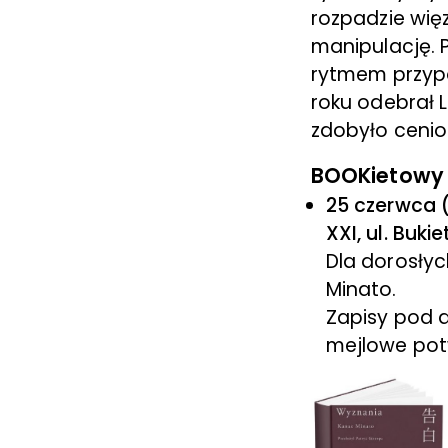
rozpadzie więz
manipulację. 
rytmem przypo
roku odebrał 
zdobyło cenio
BOOKietowy K
25 czerwca (
XXI, ul. Buk
Dla dorosły
Minato.
Zapisy pod 
mejlowe pot