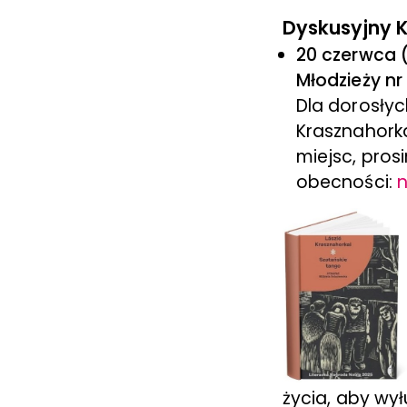
Dyskusyjny K
20 czerwca (
Młodzieży nr
Dla dorosłyc
Krasznahorka
miejsc, pros
obecności:
życia, aby wy