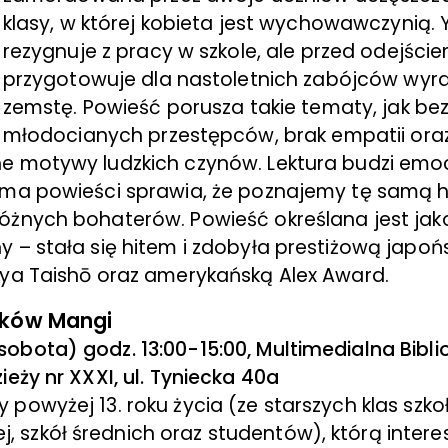
klasy, w której kobieta jest wychowawczynią. 
rezygnuje z pracy w szkole, ale przed odejści
przygotowuje dla nastoletnich zabójców wyr
zemstę. Powieść porusza takie tematy, jak b
młodocianych przestępców, brak empatii ora
e motywy ludzkich czynów. Lektura budzi emoc
rma powieści sprawia, że poznajemy tę samą hi
żnych bohaterów. Powieść określana jest jako 
y – stała się hitem i zdobyła prestiżową japo
’ya Taishō oraz amerykańską Alex Award.
ików Mangi
sobota) godz. 13:00-15:00, Multimedialna Bibli
zieży nr XXXI, ul. Tyniecka 40a
y powyżej 13. roku życia (ze starszych klas szko
 szkół średnich oraz studentów), którą intere