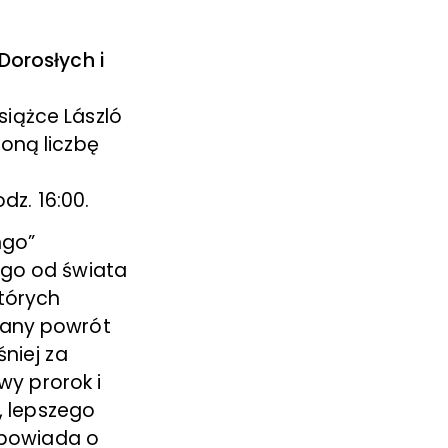
Dorosłych i
iążce László
oną liczbę
z. 16:00.
ngo”
go od świata
tórych
any powrót
niej za
wy prorok i
, lepszego
opowiada o