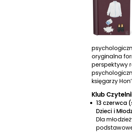
psychologiczn
oryginalna fo
perspektywy ró
psychologiczn
księgarzy Hon
Klub Czyteln
13 czerwca (
Dzieci i Młod
Dla młodzież
podstawowej,