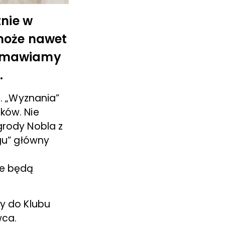
tnie w
 może nawet
ozmawiamy
.
t. „Wyznania”
ków. Nie
grody Nobla z
ngu” główny
ie będą
my do Klubu
wca.