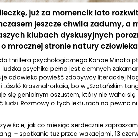
ileczkę, już za momencik lato rozkwi
ymczasem jeszcze chwila zadumy, a
naszych klubach dyskusyjnych por
o mrocznej stronie natury człowieka
e do thrillera psychologicznego Kanae Minato p
e ludzka psychika pełna jest ciemnych zakamar
uje człowieka powieść zdobywcy literackiej Na
li László Krasznahorkaia, bo w „Szatańskim ta
je się genialnym oszustem, który nie waha się
 ludzi. Rozmowy o tych lekturach na pewno n
czywiście, jak co miesiąc serdecznie zaprasza
angi – spotkanie tuż przed wakacjami, 13 czer