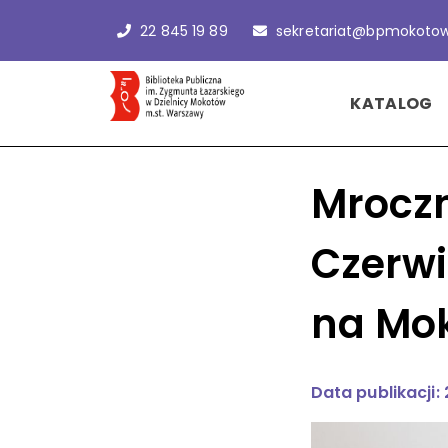
22 845 19 89
sekretariat@bpmokotow
KATALOG
Mroczn
Czerwi
na Mo
Data publikacji: