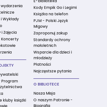
E-biblioteka
 wydarzenia
Kody Empik Go i Legimi
telnicze
Książka na telefon
 i Wykłady
PJM - Polski Język
no
Migowy
i Zajęcia
Zaproponuj zakup
 Koncerty
Standardy ochrony
małoletnich
okotowie
Wsparcie dla dzieci i
rzenia
młodzieży
Płatności
OJEKTY
Najczęstsze pytania
ywatelski
 Program
O BIBLIOTECE
zytelnictwa
Nasza Misja
ka
O naszym Patronie -
 kluby książki
Biografia
owie