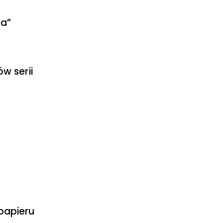
ta”
w serii
papieru