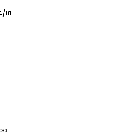
4/10
upa