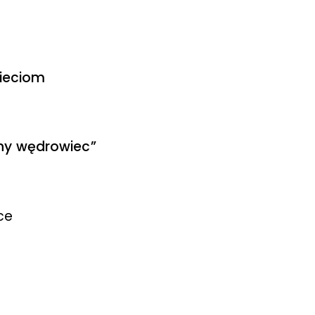
zieciom
lony wędrowiec”
ce