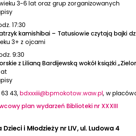
wieku 3-6 lat oraz grup zorganizowanych
pisy
odz. 17:30
trzyk kamishibai – Tatusiowie czytają bajki d
ieku 3+ z ojcami
godz. 9:30
rskie z Lilianą Bardijewską wokół książki „Zie
lat
pisy
 63 43,
bdxxxiii@bpmokotow.waw.pl
, w placów
wcowy plan wydarzeń Biblioteki nr XXXIII
a Dzieci i Młodzieży nr LIV, ul. Ludowa 4