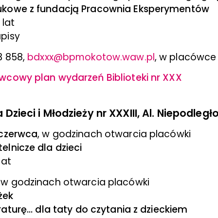
ukowe z fundacją Pracownia Eksperymentów
 lat
pisy
3 858,
bdxxx@bpmokotow.waw.pl
, w placówce
wcowy plan wydarzeń Biblioteki nr XXX
 Dzieci i Młodzieży nr XXXIII, Al. Niepodległo
 czerwca
, w godzinach otwarcia placówki
elnicze dla dzieci
lat
, w godzinach otwarcia placówki
żek
aturę... dla taty do czytania z dzieckiem