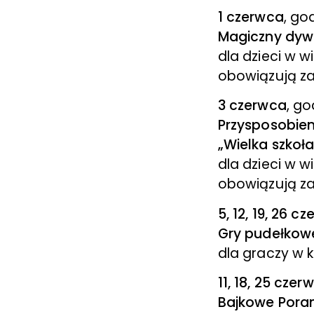
1 czerwca
, god
Magiczny dywa
dla dzieci w w
obowiązują za
3 czerwca
, go
Przysposobien
„Wielka szkoła
dla dzieci w w
obowiązują za
5, 12, 19, 26 c
Gry pudełkowe,
dla graczy w 
11, 18, 25 czer
Bajkowe Porank