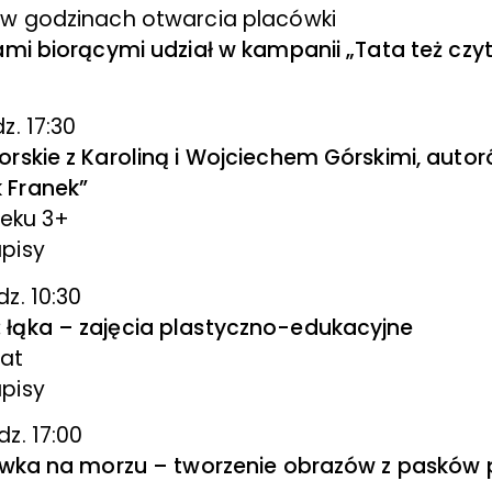
, w godzinach otwarcia placówki
ami biorącymi udział w kampanii „Tata też czy
h
dz. 17:30
rskie z Karoliną i Wojciechem Górskimi, autoró
 Franek”
ieku 3+
pisy
dz. 10:30
łąka – zajęcia plastyczno-edukacyjne
lat
pisy
dz. 17:00
lówka na morzu – tworzenie obrazów z pasków 