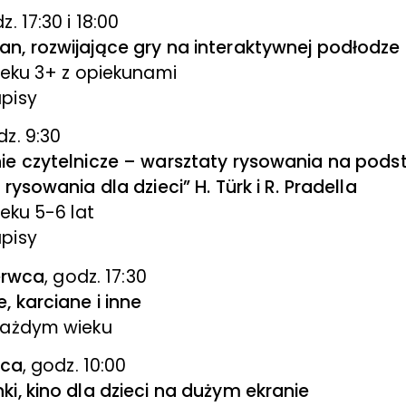
z. 17:30 i 18:00
n, rozwijające gry na interaktywnej podłodze
ieku 3+ z opiekunami
pisy
dz. 9:30
ie czytelnicze – warsztaty rysowania na podst
 rysowania dla dzieci
” H. Türk i R. Pradella
ieku 5-6 lat
pisy
zerwca
, godz. 17:30
 karciane i inne
każdym wieku
wca
, godz. 10:00
i, kino dla dzieci na dużym ekranie