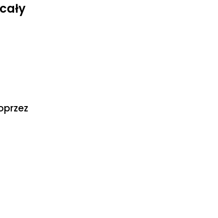
cały
oprzez