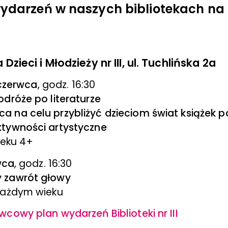
darzeń w naszych bibliotekach na 
 Dzieci i Młodzieży nr III, ul. Tuchlińska 2a
0 czerwca
, godz. 16:30
odróże po literaturze
 na celu przybliżyć dzieciom świat książek p
tywności artystyczne
ieku 4+
rwca
, godz. 16:30
 zawrót głowy
każdym wieku
cowy plan wydarzeń Biblioteki nr III