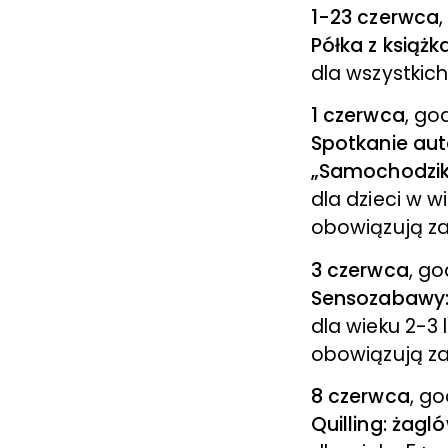
1-23 czerwca
Półka z książk
dla wszystkic
1 czerwca
, go
Spotkanie auto
„Samochodzik
dla dzieci w w
obowiązują za
3 czerwca
, go
Sensozabawy: 
dla wieku 2-3 
obowiązują za
8 czerwca
, go
Quilling: żag