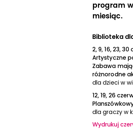
program wy
miesiąc.
Biblioteka dla
2, 9, 16, 23, 3
Artystyczne p
Zabawa mająca
różnorodne ak
dla dzieci w w
12, 19, 26 cze
Planszówkowy
dla graczy w 
Wydrukuj czerw