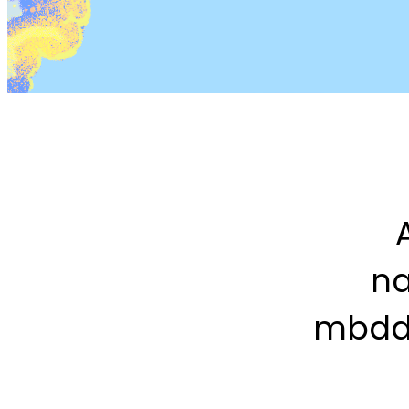
na
mbdd